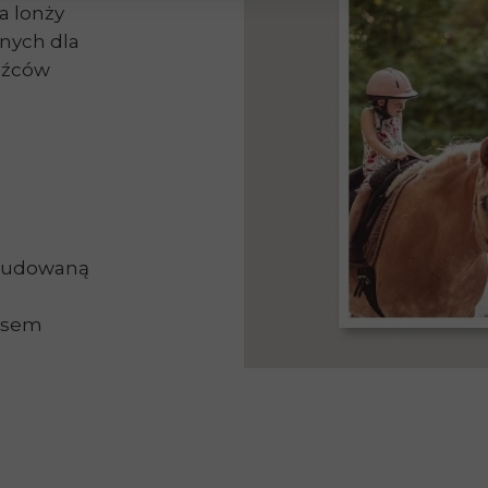
a lonży
nych dla
dźców
zbudowaną
busem