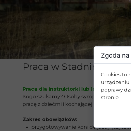
Zgoda na 
Praca w Stadninie Koni 
Cookies to 
urządzeniu 
Praca dla instruktorki lub instruktora ja
poprawy dzia
Kogo szukamy? Osoby sympatycznej, konta
stronie.
pracę z dziećmi i kochającej konie!
Zakres obowiązków:
przygotowywanie koni do jazdy (czyszcz