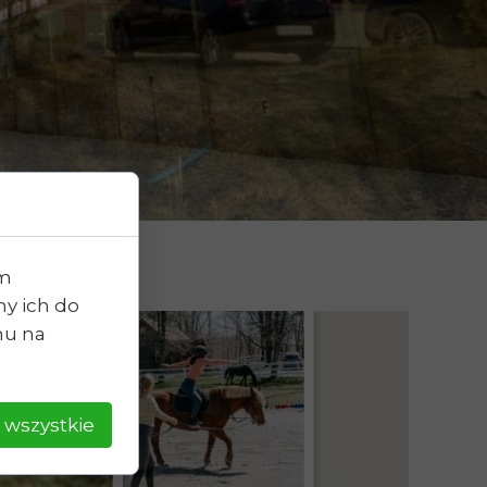
eren
ówka
tus
ckie
olne
im
y ich do
chu na
 wszystkie