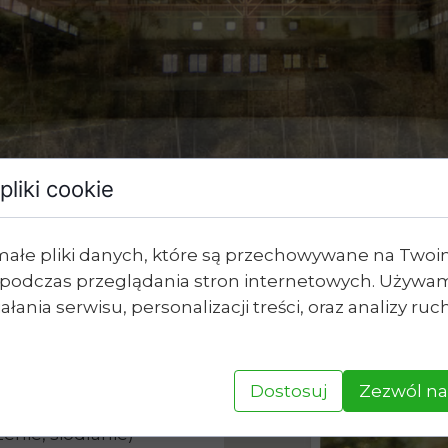
Wyjazdy w t
Rajdy do Złot
Huber
Obozy jeździe
pliki cookie
Victor
Wycieczki szk
małe pliki danych, które są przechowywane na Two
podczas przeglądania stron internetowych. Używam
zdy konnej
łania serwisu, personalizacji treści, oraz analizy ru
ktowej, lubiącej
Dostosuj
Zezwól na
enie, siodłanie)